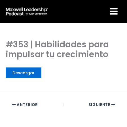
Ir
Maxwell Leadership
al
Podcast por Juan
Vereecken
contenido
#353 | Habilidades para
impulsar tu crecimiento
Descargar
ANTERIOR
SIGUIENTE