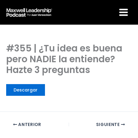
Ir
Maxwell Leadership
al
Podcast por Juan
Vereecken
contenido
#355 | ¿Tu idea es buena
pero NADIE la entiende?
Hazte 3 preguntas
Descargar
ANTERIOR
SIGUIENTE