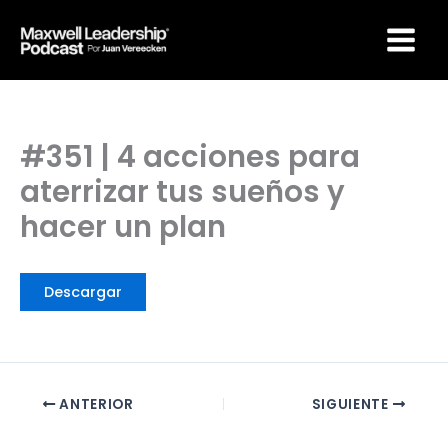
Ir
Maxwell Leadership
al
Podcast por Juan
Vereecken
contenido
#351 | 4 acciones para
aterrizar tus sueños y
hacer un plan
Descargar
ANTERIOR
SIGUIENTE