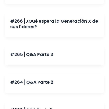
#266 ⎜¿Qué espera la Generación X de
sus líderes?
#265 ⎜Q&A Parte 3
#264 ⎜Q&A Parte 2