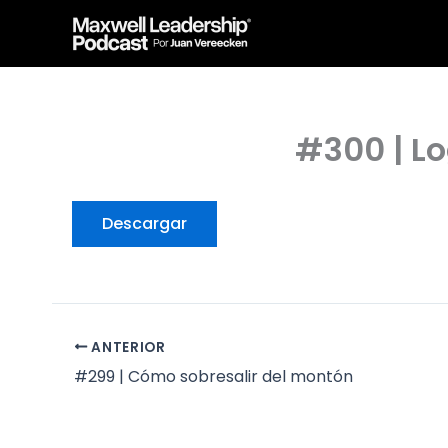
Ir
Maxwell Leadership P
al
contenido
#300 | L
Descargar
ANTERIOR
#299 | Cómo sobresalir del montón