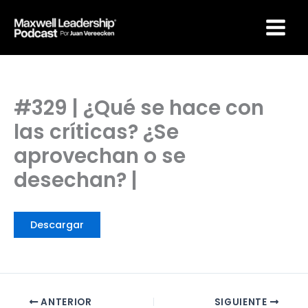
Ir
Maxwell Leadership
al
Podcast por Juan
Vereecken
contenido
#329 | ¿Qué se hace con
las críticas? ¿Se
aprovechan o se
desechan? |
Descargar
ANTERIOR
SIGUIENTE