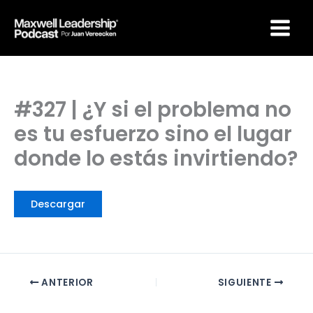
Ir
Maxwell Leadership
al
Podcast por Juan
Vereecken
contenido
#327 | ¿Y si el problema no
es tu esfuerzo sino el lugar
donde lo estás invirtiendo?
Descargar
ANTERIOR
SIGUIENTE