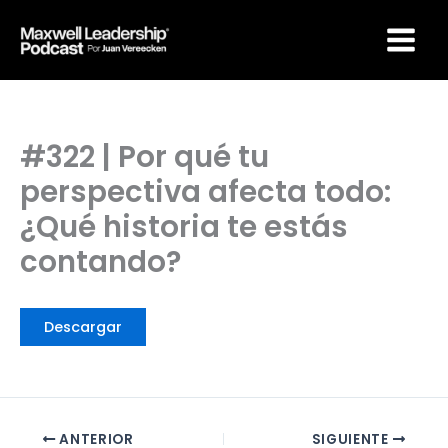
Ir
Maxwell Leadership
al
Podcast por Juan
Vereecken
contenido
#322 | Por qué tu
perspectiva afecta todo:
¿Qué historia te estás
contando?
Descargar
ANTERIOR
SIGUIENTE