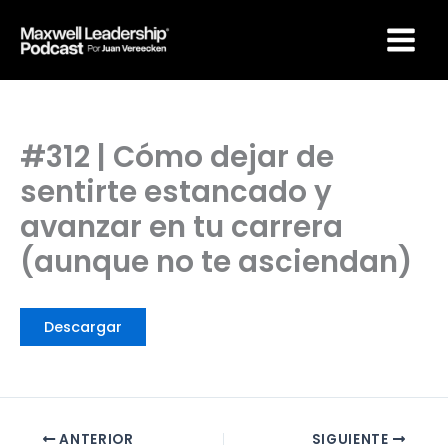
Ir
Maxwell Leadership
al
Podcast por Juan
Vereecken
contenido
#312 | Cómo dejar de
sentirte estancado y
avanzar en tu carrera
(aunque no te asciendan)
Descargar
ANTERIOR
SIGUIENTE