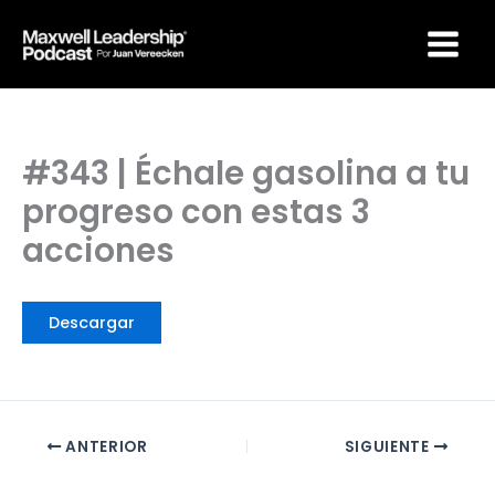
Ir
Maxwell Leadership
al
Podcast por Juan
Vereecken
contenido
#343 | Échale gasolina a tu
progreso con estas 3
acciones
Descargar
ANTERIOR
SIGUIENTE