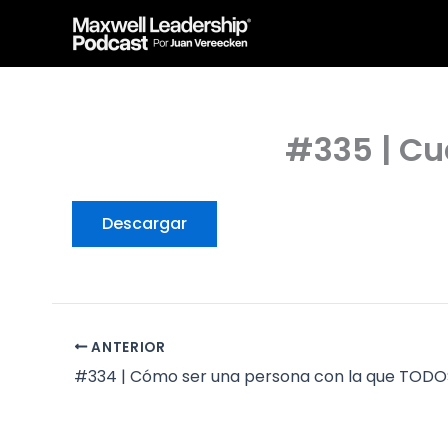
Ir
Maxwell Leadership P
al
contenido
#335 | Cu
Descargar
ANTERIOR