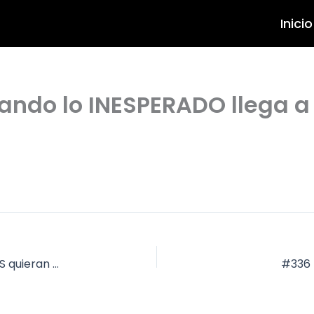
Inicio
odcast por Juan Vereecken
ando lo INESPERADO llega a
#334 | Cómo ser una persona con la que TODOS quieran estar
#336 