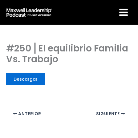
Ir
Maxwell Leadership
al
Podcast por Juan
Vereecken
contenido
#250 ⎜El equilibrio Familia
Vs. Trabajo
Descargar
ANTERIOR
SIGUIENTE